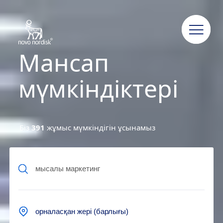
Мансап
мүмкіндіктері
Біз
391
жұмыс мүмкіндігін ұсынамыз