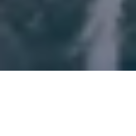
Жұмысқа
қабылдануға
өтінім беру