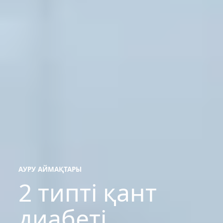
АУРУ АЙМАҚТАРЫ
2 типті қант
ауру
аймақтары
диабеті